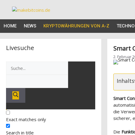
Zum
Inhalt
springen
HOME
NEWS
KRYPTOWÄHRUNGEN VON A-Z
TECHNO
Livesuche
Smart C
2. Februar 
Inhalts
Smart Con
automatis
die Verwe
sicherer, 
Exact matches only
Die
Funkt
Search in title