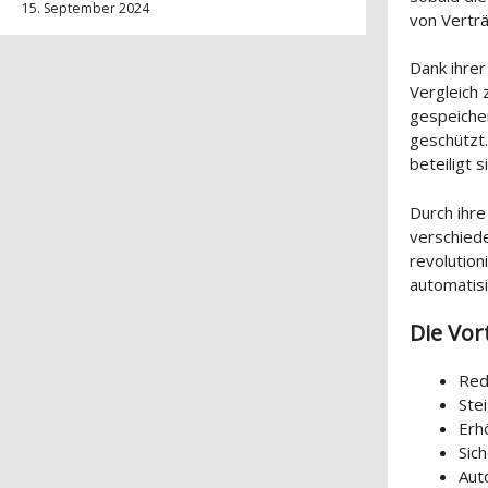
15. September 2024
von Vertr
Dank ihrer
Vergleich 
gespeicher
geschützt.
beteiligt s
Durch ihre
verschiede
revolutio
automatisi
Die Vor
Red
Ste
Erh
Sic
Aut