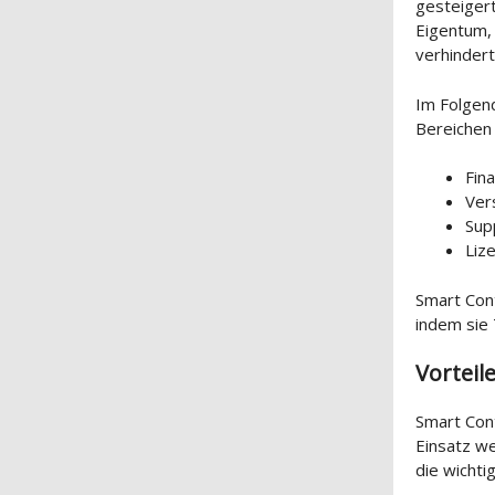
gesteiger
Eigentum, 
verhinder
Im Folgend
Bereichen 
Fin
Ver
Sup
Liz
Smart Cont
indem sie
Vorteil
Smart Cont
Einsatz we
die wichti