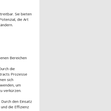
reitbar. Sie bieten
otenzial, die Art
rändern.
denen Bereichen
urch die
tracts Prozesse
nen sich
erwenden, um
zu verkürzen.
. Durch den Einsatz
und die Effizienz