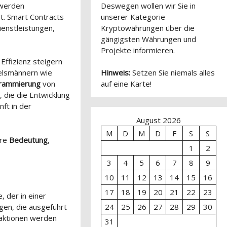
 werden
Deswegen wollen wir Sie in
t. Smart Contracts
unserer Kategorie
ienstleistungen,
Kryptowährungen über die
gängigsten Währungen und
Projekte informieren.
 Effizienz steigern
telsmännern wie
Hinweis:
Setzen Sie niemals alles
rammierung
von
auf eine Karte!
 die die Entwicklung
ft in der
August 2026
M
D
M
D
F
S
S
hre
Bedeutung
,
1
2
3
4
5
6
7
8
9
10
11
12
13
14
15
16
17
18
19
20
21
22
23
 der in einer
en, die ausgeführt
24
25
26
27
28
29
30
saktionen werden
31