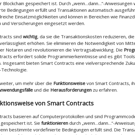
ner Blockchain gespeichert ist. Durch „wenn…dann…“-Anweisungen
rte Bedingungen erfüllt und Transaktionen automatisch ausgeführ
lreiche Einsatzmöglichkeiten und können in Bereichen wie Finanzd
n und Versicherungen eingesetzt werden.
tracts sind
wichtig
, da sie die Transaktionskosten reduzieren, die
verlässigkeit erhöhen. Sie eliminieren die Notwendigkeit von Mit
er Notaren und revolutionieren die Vertragsabwicklung. Die
Prog
racts erfordert solide Programmierkenntnisse und es gibt Tools,
n. Insgesamt bieten Smart Contracts eine vielversprechende Zukun
-Technologie.
 weiter, um mehr über die
Funktionsweise
von Smart Contracts, i
Anwendungsfälle
und die
Herausforderungen
zu erfahren.
ktionsweise von Smart Contracts
tracts basieren auf Computerprotokollen und sind Programmcode,
 gespeichert ist. Sie
funktionieren
durch „wenn…dann…“-Anweisung
enn bestimmte vordefinierte Bedingungen erfüllt sind. Die Tran