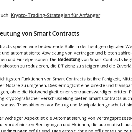
auch
Krypto-Trading-Strategien für Anfänger
deutung von Smart Contracts
racts spielen eine bedeutende Rolle in der heutigen digitalen We
e und automatisierte Abwicklung von Verträgen und bieten zahlre
en und Einzelpersonen. Die
Bedeutung
von Smart Contracts liegt 
nskosten zu reduzieren, die Effizienz zu steigern und die Zuverlä
ichtigsten Funktionen von Smart Contracts ist ihre Fähigkeit, Mit
er Notare zu umgehen. Dies ermöglicht eine direkte und transpa
gen, ohne die Notwendigkeit einer vertrauenswürdigen dritten Pa
g kryptografischer Verschlüsselung bieten Smart Contracts auch
, sodass Transaktionen vor Betrug und Manipulation geschützt sin
er wichtiger Aspekt ist die Automatisierung von Vertragsprozess
uf vordefinierten Bedingungen und Aktionen, die automatisch au
 Bedingungen erfüllt sind. Dies ermöglicht eine effiziente und ze