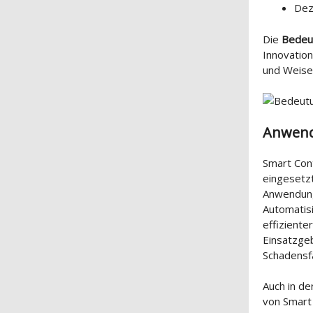
Dez
Die
Bedeu
Innovation
und Weise,
Anwend
Smart Cont
eingesetzt
Anwendung
Automatis
effiziente
Einsatzge
Schadensfä
Auch in de
von Smart 