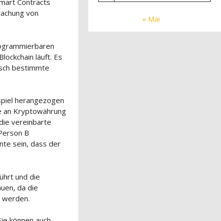
Smart Contracts
rwachung von
« Mai
programmierbaren
lockchain läuft. Es
isch bestimmte
spiel herangezogen
e an Kryptowährung
die vereinbarte
Person B
nte sein, dass der
ührt und die
auen, da die
t werden.
Sie können auch