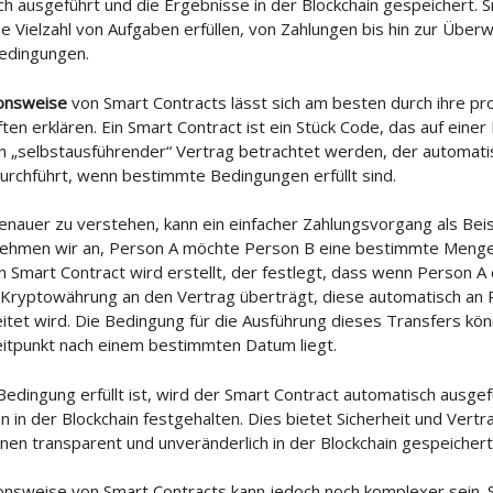
h ausgeführt und die Ergebnisse in der Blockchain gespeichert. 
e Vielzahl von Aufgaben erfüllen, von Zahlungen bis hin zur Übe
edingungen.
ionsweise
von Smart Contracts lässt sich am besten durch ihre 
ten erklären. Ein Smart Contract ist ein Stück Code, das auf einer B
ein „selbstausführender“ Vertrag betrachtet werden, der automat
urchführt, wenn bestimmte Bedingungen erfüllt sind.
enauer zu verstehen, kann ein einfacher Zahlungsvorgang als Bei
ehmen wir an, Person A möchte Person B eine bestimmte Meng
n Smart Contract wird erstellt, der festlegt, dass wenn Person A 
Kryptowährung an den Vertrag überträgt, diese automatisch an 
itet wird. Die Bedingung für die Ausführung dieses Transfers kön
eitpunkt nach einem bestimmten Datum liegt.
edingung erfüllt ist, wird der Smart Contract automatisch ausgef
n in der Blockchain festgehalten. Dies bietet Sicherheit und Vertr
nen transparent und unveränderlich in der Blockchain gespeicher
onsweise von Smart Contracts kann jedoch noch komplexer sein. 