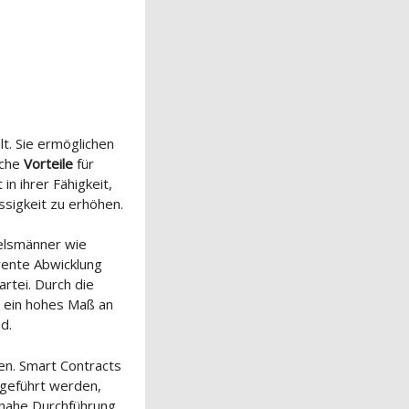
lt. Sie ermöglichen
iche
Vorteile
für
in ihrer Fähigkeit,
ssigkeit zu erhöhen.
telsmänner wie
rente Abwicklung
rtei. Durch die
 ein hohes Maß an
d.
en. Smart Contracts
sgeführt werden,
itnahe Durchführung