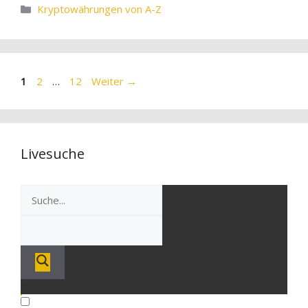
Kategorien
Kryptowährungen von A-Z
Seite
Seite
Seite
1
2
…
12
Weiter
→
Livesuche