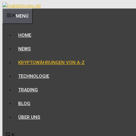
Zum
Inhalt
MENÜ
springen
HOME
NEWS
KRYPTOWÄHRUNGEN VON A-Z
TECHNOLOGIE
TRADING
BLOG
ÜBER UNS