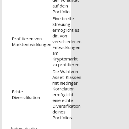
der Volatilität
auf dein
Portfolio.
Eine breite
Streuung
ermöglicht es
dir, von
Profitieren von
verschiedenen
Marktentwicklungen
Entwicklungen
am
Kryptomarkt
zu profitieren.
Die Wahl von
Asset-Klassen
mit niedriger
Korrelation
Echte
ermöglicht
Diversifikation
eine echte
Diversifikation
deines
Portfolios.
Indem du die