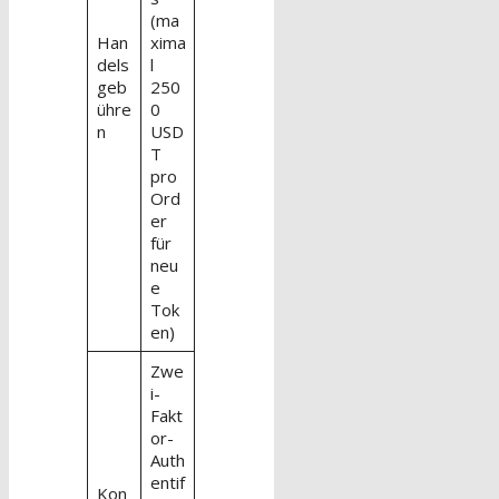
(ma
Han
xima
dels
l
geb
250
ühre
0
n
USD
T
pro
Ord
er
für
neu
e
Tok
en)
Zwe
i-
Fakt
or-
Auth
entif
Kon