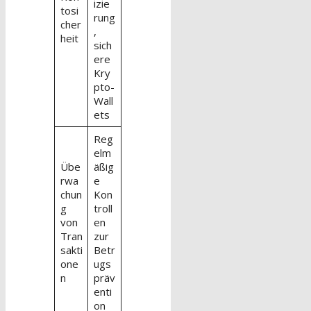
izie
tosi
rung
cher
,
heit
sich
ere
Kry
pto-
Wall
ets
Reg
elm
Übe
äßig
rwa
e
chun
Kon
g
troll
von
en
Tran
zur
sakti
Betr
one
ugs
n
präv
enti
on