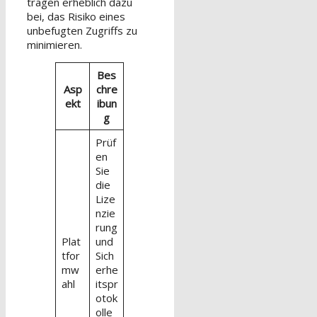
tragen erheblich dazu
bei, das Risiko eines
unbefugten Zugriffs zu
minimieren.
Bes
Asp
chre
ekt
ibun
g
Prüf
en
Sie
die
Lize
nzie
rung
Plat
und
tfor
Sich
mw
erhe
ahl
itspr
otok
olle