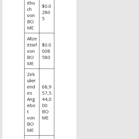
itho
$0.0
ch
280
von
5
BO
ME
Allze
ittief
$0.0
von
008
BO
580
ME
Zirk
ulier
end
68,9
es
57,5
Ang
44,0
ebo
00
t
BO
von
ME
BO
ME