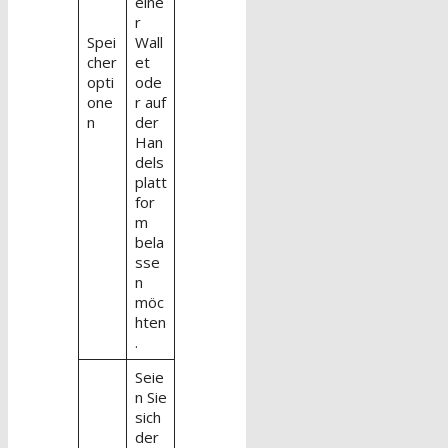
eine
r
Spei
Wall
cher
et
opti
ode
one
r auf
n
der
Han
dels
platt
for
m
bela
sse
n
möc
hten
.
Seie
n Sie
sich
der