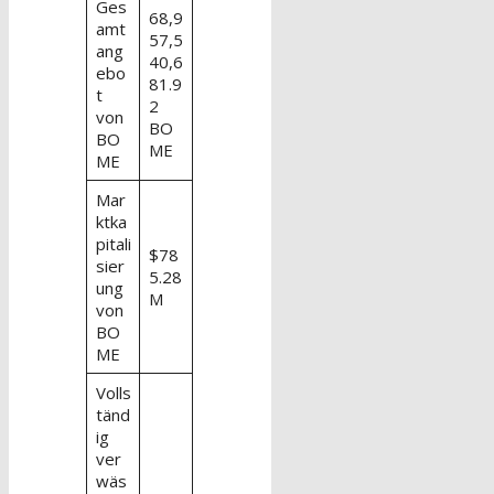
Ges
68,9
amt
57,5
ang
40,6
ebo
81.9
t
2
von
BO
BO
ME
ME
Mar
ktka
pitali
$78
sier
5.28
ung
M
von
BO
ME
Volls
tänd
ig
ver
wäs