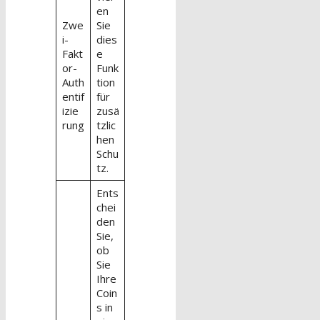
en
Zwe
Sie
i-
dies
Fakt
e
or-
Funk
Auth
tion
entif
für
izie
zusä
rung
tzlic
hen
Schu
tz.
Ents
chei
den
Sie,
ob
Sie
Ihre
Coin
s in