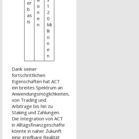
er
o
1
b
n
2
as
e
0
is
n
Mi
lli
o
n
e
n
Dank seiner
fortschrittlichen
Eigenschaften hat ACT
ein breites Spektrum an
Anwendungsmöglichkeiten,
von Trading und
Arbitrage bis hin zu
Staking und Zahlungen.
Die Integration von ACT
in Alltagsfinanzgeschäfte
könnte in naher Zukunft
eine greifbare Realität