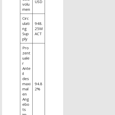
USD
volu
men
Circ
ulati
948.
ng
25M
Sup
ACT
ply
Pro
zent
uale
r
Ante
il
des
maxi
94.8
mal
2%
en
Ang
ebo
ts
im