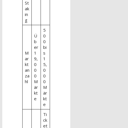
St
ak
in
g
5
Ü
0
b
0
er
bi
M
1
s
ar
9,
1
kt
0
5,
an
0
0
za
0
0
hl
M
0
är
M
kt
är
e
kt
e
Ti
ck
et