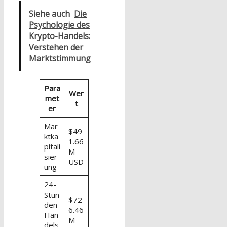
Siehe auch
Die
Psychologie des
Krypto-Handels:
Verstehen der
Marktstimmung
Para
Wer
met
t
er
Mar
$49
ktka
1.66
pitali
M
sier
USD
ung
24-
Stun
$72
den-
6.46
Han
M
dels