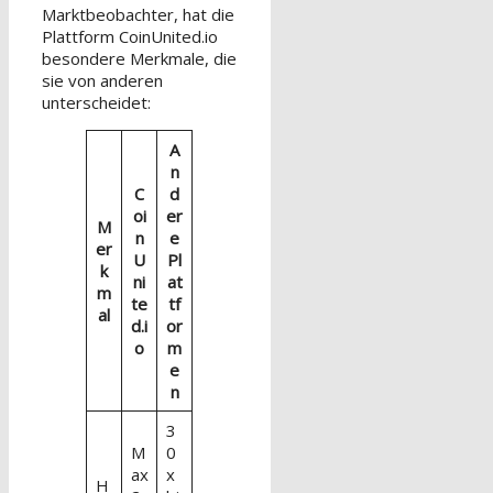
Marktbeobachter, hat die
Plattform CoinUnited.io
besondere Merkmale, die
sie von anderen
unterscheidet:
A
n
C
d
oi
er
M
n
e
er
U
Pl
k
ni
at
m
te
tf
al
d.i
or
o
m
e
n
3
M
0
ax
x
H