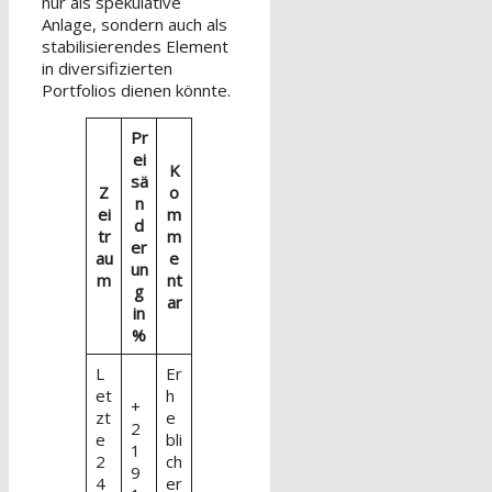
nur als spekulative
Anlage, sondern auch als
stabilisierendes Element
in diversifizierten
Portfolios dienen könnte.
Pr
ei
K
sä
Z
o
n
ei
m
d
tr
m
er
au
e
un
m
nt
g
ar
in
%
L
Er
et
h
+
zt
e
2
e
bli
1
2
ch
9
4
er