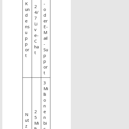
K
-
2
un
o
4/
d
d
7
e
er
Li
ns
E-
v
u
M
e-
p
ail
C
p
-
ha
or
Su
t
t
p
p
or
t
3
Mi
lli
o
n
2
e
N
5
n
ut
Mi
bi
z
lli
s