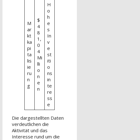
H
o
h
$
M
e
4
ar
s
8
kt
In
1,
ka
v
0
pi
e
4
ta
st
Mi
lis
iti
lli
ie
o
o
ru
ns
n
n
in
e
g
te
n
re
ss
e
Die dargestellten Daten
verdeutlichen die
Aktivität und das
Interesse rund um die