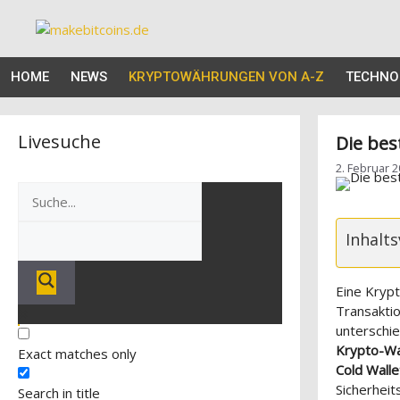
Zum
Inhalt
springen
HOME
NEWS
KRYPTOWÄHRUNGEN VON A-Z
TECHNO
Livesuche
Die bes
2. Februar 
Inhalts
Eine Krypt
Transakti
unterschi
Krypto-Wa
Exact matches only
Cold Walle
Sicherheit
Search in title