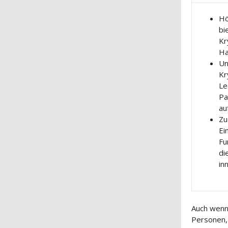
Hö
bi
Kr
Ha
Un
Kr
Le
Pa
au
Zu
Ei
Fu
di
in
Auch wenn 
Personen, 