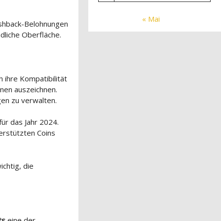
« Mai
Cashback-Belohnungen
ndliche Oberfläche.
ch ihre Kompatibilität
nen auszeichnen.
gen zu verwalten.
ür das Jahr 2024.
terstützten Coins
chtig, die
ts
eine der