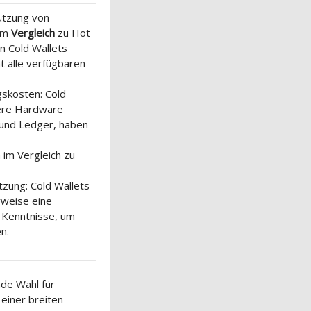
ützung von
Im
Vergleich
zu Hot
n Cold Wallets
t alle verfügbaren
skosten: Cold
ere Hardware
 und Ledger, haben
im Vergleich zu
zung: Cold Wallets
rweise eine
 Kenntnisse, um
n.
nde Wahl für
einer breiten