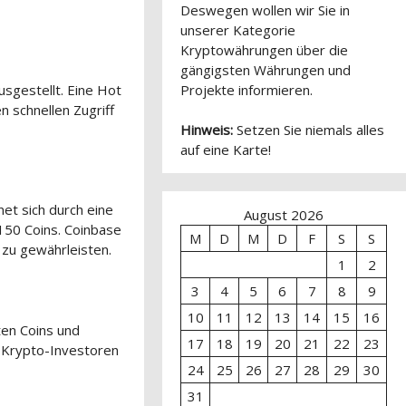
Deswegen wollen wir Sie in
unserer Kategorie
Kryptowährungen über die
gängigsten Währungen und
sgestellt. Eine Hot
Projekte informieren.
n schnellen Zugriff
Hinweis:
Setzen Sie niemals alles
auf eine Karte!
et sich durch eine
August 2026
 150 Coins. Coinbase
M
D
M
D
F
S
S
 zu gewährleisten.
1
2
3
4
5
6
7
8
9
10
11
12
13
14
15
16
ten Coins und
17
18
19
20
21
22
23
e Krypto-Investoren
24
25
26
27
28
29
30
31