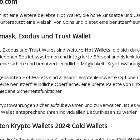
to.com
 ist eine weitere beliebte Hot Wallet, die hohe Zinssätze und 
e unterstützt eine Vielzahl von Coins und bietet eine benutzerfreu
mask, Exodus und Trust Wallet
 Exodus und Trust Wallet sind weitere
Hot Wallets
, die sich dur
hiedenen Betriebssystemen und integrierte Börsenhandelsfunktio
 eine sichere und benutzerfreundliche Möglichkeit, Kryptowährun
genannten Hot Wallets sind allesamt empfehlenswerte Optionen f
 eine benutzerfreundliche Oberfläche, eine breite Palette von un
iedene Sicherheitsfunktionen.
yptowährungen sicher aufzubewahren und zu verwalten, ist es wi
Wallet entsprechend Ihren individuellen Bedürfnissen zu wählen.
ten Krypto Wallets 2024: Cold Wallets
m die Aufbewahrung von Kryptowährungen geht, sind
Cold Walle