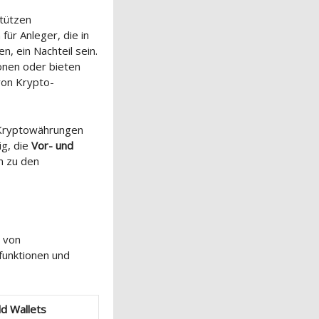
tützen
ür Anleger, die in
, ein Nachteil sein.
onen oder bieten
von Krypto-
 Kryptowährungen
ig, die
Vor- und
n zu den
l von
funktionen und
ld Wallets