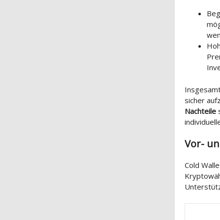
Beg
mög
wen
Hoh
Pre
Inv
Insgesamt
sicher auf
Nachteile
s
individuel
Vor- un
Cold Walle
Kryptowähr
Unterstüt