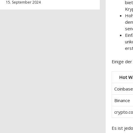
bie
15. September 2024
Kry
Hoh
dem
sen
Ein
unk
ers
Einige der
Hot Wa
Coinbase
Binance
crypto.c
Es ist jed