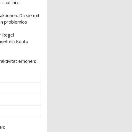
t auf ihre
aktionen. Da sie mit
en problemlos
r Regel
nell ein Konto
raktivität erhöhen:
en: