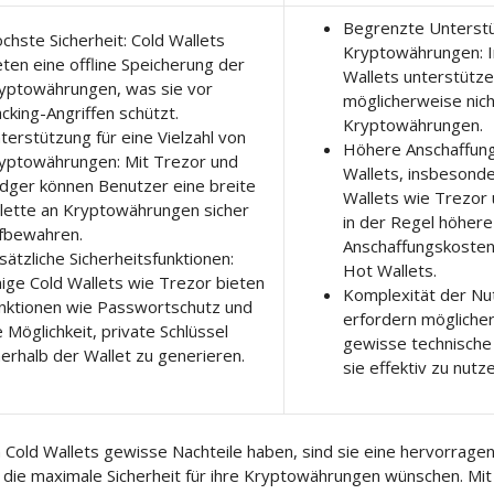
Begrenzte Unterst
chste Sicherheit: Cold Wallets
Kryptowährungen: 
eten eine offline Speicherung der
Wallets unterstütze
yptowährungen, was sie vor
möglicherweise nich
cking-Angriffen schützt.
Kryptowährungen.
terstützung für eine Vielzahl von
Höhere Anschaffung
yptowährungen: Mit Trezor und
Wallets, insbesond
dger können Benutzer eine breite
Wallets wie Trezor
lette an Kryptowährungen sicher
in der Regel höhere
fbewahren.
Anschaffungskosten 
sätzliche Sicherheitsfunktionen:
Hot Wallets.
nige Cold Wallets wie Trezor bieten
Komplexität der Nut
nktionen wie Passwortschutz und
erfordern mögliche
e Möglichkeit, private Schlüssel
gewisse technische
nerhalb der Wallet zu generieren.
sie effektiv zu nutze
Cold Wallets gewisse Nachteile haben, sind sie eine hervorrage
die maximale Sicherheit für ihre Kryptowährungen wünschen. Mit 